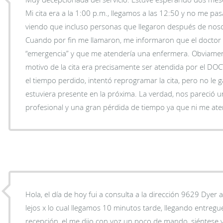
Mi cita era a la 1:00 p.m., llegamos a las 12:50 y no me pas
viendo que incluso personas que llegaron después de nos
Cuando por fin me llamaron, me informaron que el doctor 
“emergencia” y que me atendería una enfermera. Obviamen
motivo de la cita era precisamente ser atendida por el DO
el tiempo perdido, intentó reprogramar la cita, pero no le 
estuviera presente en la próxima. La verdad, nos pareció 
profesional y una gran pérdida de tiempo ya que ni me ate
Hola, el día de hoy fui a consulta a la dirección 9629 Dyer a las 10 am, fuimos desde
lejos x lo cual llegamos 10 minutos tarde, llegando entregue mi hoja de cita el Señor de
recepción, el me dijo con voz un poco de mando, siéntese y espere que le llamen, en el