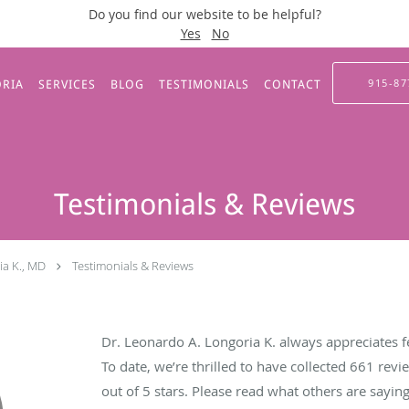
Do you find our website to be helpful?
Yes
No
915-87
ORIA
SERVICES
BLOG
TESTIMONIALS
CONTACT
Testimonials & Reviews
ia K., MD
Testimonials & Reviews
Dr. Leonardo A. Longoria K. always appreciates f
To date, we’re thrilled to have collected
661
revie
out of 5 stars. Please read what others are sayi