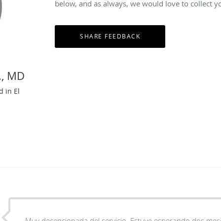
below, and as always, we would love to collect y
., MD
d in El
Muy decepcionada del servicio. Estuve esperando dos mese