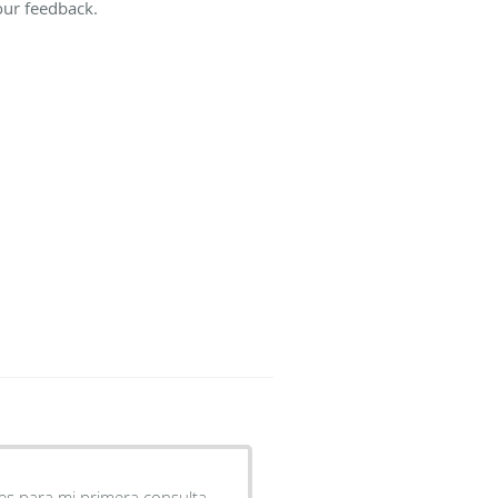
our feedback.
s para mi primera consulta.