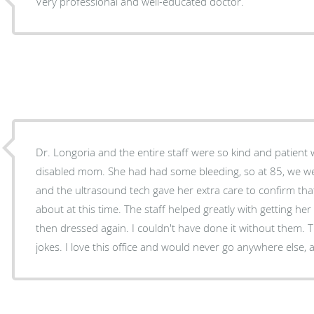
Very professional and well-educated doctor.
Dr. Longoria and the entire staff were so kind and patient w
disabled mom. She had had some bleeding, so at 85, we were concerned. Dr. Longoria
and the ultrasound tech gave her extra care to confirm tha
about at this time. The staff helped greatly with getting her undressed, up on the table,
then dressed again. I couldn't have done it without them. They even laughed at Mom's
jokes. I love this office and would never go anywhere else, 