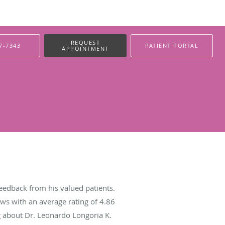
REQUEST
7-7343
PATIENT PORTAL
APPOINTMENT
eedback from his valued patients.
ws with an average rating of
4.86
ng about Dr. Leonardo Longoria K.