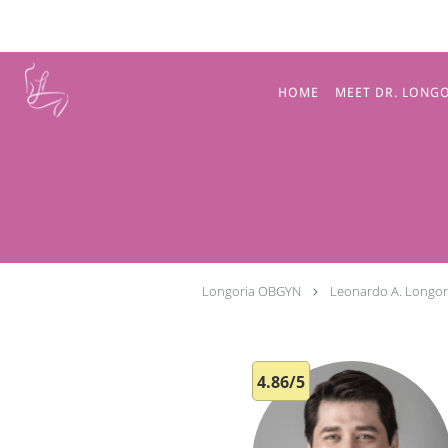
Skip to main content
HOME
MEET DR. LONG
Longoria OBGYN
Leonardo A. Longor
4.86/5