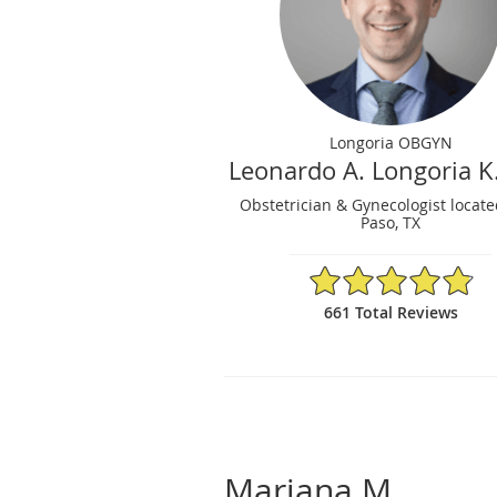
Longoria OBGYN
Leonardo A. Longoria K
Obstetrician & Gynecologist locate
Paso, TX
4.86/5 Star Rating
661 Total Reviews
Mariana M.