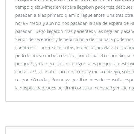
tiempo q estuvimos en espera llegaban pacientes despues q
pasaban a ellas primero q ami q llegue antes, una tras otr
hora y media y aun no nos pasaban la sala de espera de v
pasaban, luego llegaron mas pacientes y las seguian pasando pr
Señor de recepción y le pedí mi hoja de cita para poderno
cuenta en 1 hora 30 minutos, le pedí q cancelara la cita pue
pedí de nuevo mi hoja de cita , por el cual el respondió, su hoja se destruyó, yo le dije
porque? , yo la necesito!, mi pregunta es porque la destr
consulta??,, al final el saco una copia y me la entrego, solo 
respondió nada.,, Bueno ya perdí un mes de consulta, espero el mes q viene sea mejor
la hospitalidad, pues perdi mi consulta mensuañ y mi tie